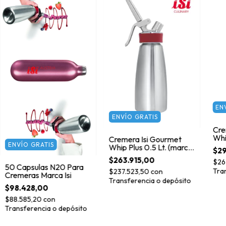
EN
ENVÍO GRATIS
Cre
Whip
Cremera Isi Gourmet
ENVÍO GRATIS
Aus
Whip Plus 0.5 Lt. (marca
$29
Isi Austria)
$263.915,00
$26
50 Capsulas N20 Para
Tra
$237.523,50
con
Cremeras Marca Isi
Transferencia o depósito
$98.428,00
$88.585,20
con
Transferencia o depósito